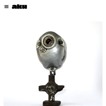
Cuadros
Muñecos
Dibujos
Proyectos
Talleres
Acerca del autor
pabloaku@gmail.com