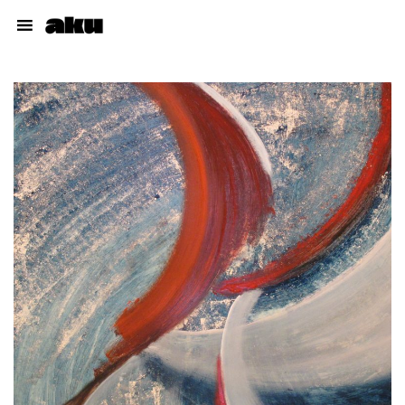
Cuadros
Muñecos
Dibujos
Proyectos
Talleres
Acerca del autor
pabloaku@gmail.com