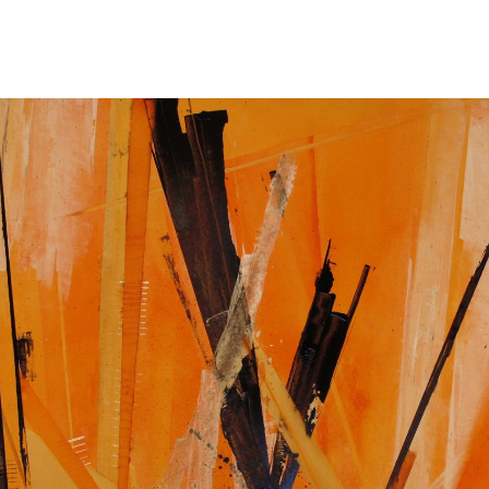
Cuadros
Muñecos
Dibujos
Proyectos
Talleres
Acerca del autor
pabloaku@gmail.com