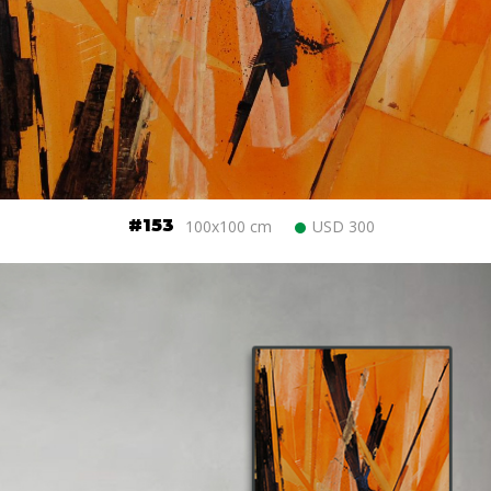
#153
100x100 cm
USD 300