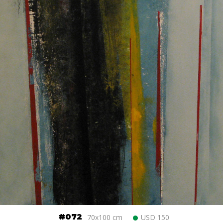
#072
70x100 cm
USD 150