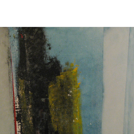
Cuadros
Muñecos
Dibujos
Proyectos
Talleres
Acerca del autor
pabloaku@gmail.com