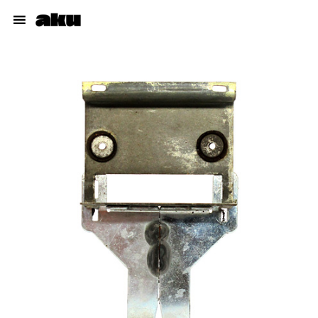
Cuadros
Muñecos
Dibujos
Proyectos
Talleres
Acerca del autor
pabloaku@gmail.com