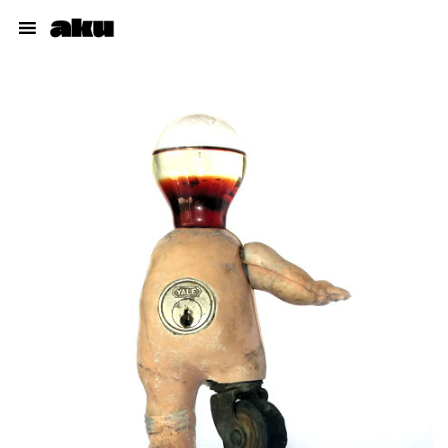
Cuadros
Muñecos
Dibujos
Proyectos
Talleres
Acerca del autor
pabloaku@gmail.com