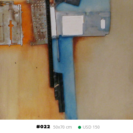
#022
50x70 cm
USD 150