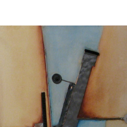
Cuadros
Muñecos
Dibujos
Proyectos
Talleres
Acerca del autor
pabloaku@gmail.com