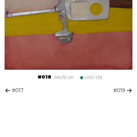
#018
50x70 cm
USD 150
#017
#019