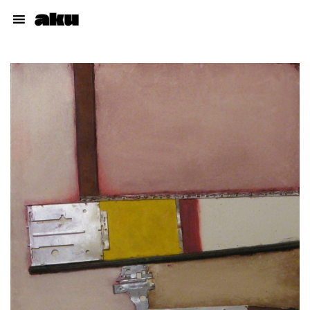
Cuadros
Muñecos
Dibujos
Proyectos
Talleres
Acerca del autor
pabloaku@gmail.com